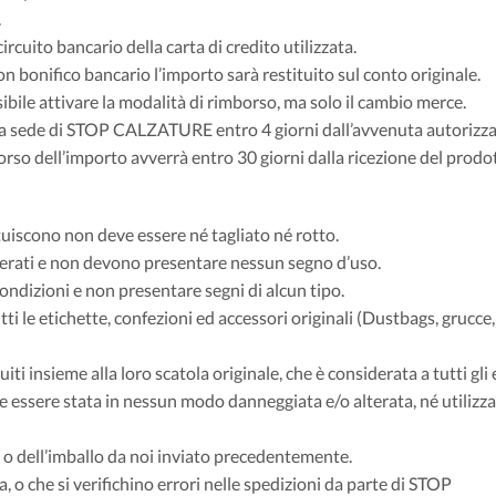
.
rcuito bancario della carta di credito utilizzata.
con bonifico bancario l’importo sarà restituito sul conto originale.
ibile attivare la modalità di rimborso, ma solo il cambio merce.
 la sede di STOP CALZATURE entro 4 giorni dall’avvenuta autorizz
mborso dell’importo avverrà entro 30 giorni dalla ricezione del prodo
stituiscono non deve essere né tagliato né rotto.
alterati e non devono presentare nessun segno d’uso.
ondizioni e non presentare segni di alcun tipo.
i le etichette, confezioni ed accessori originali (Dustbags, grucce,
ti insieme alla loro scatola originale, che è considerata a tutti gli e
e essere stata in nessun modo danneggiata e/o alterata, né utilizz
la o dell’imballo da noi inviato precedentemente.
a, o che si verifichino errori nelle spedizioni da parte di STOP