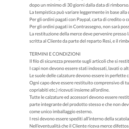
dopo un minimo di 30 giorni dalla data di rimborso
La tempistica può variare leggermente in base alla ci
Per gli ordini pagati con Paypal, carta di credito o 
Per gli ordini pagati in Contrassegno, non sarà poss
La restituzione della merce deve pervenire presso
scritta al Cliente da parte del reparto Resi, e il ri
TERMINI E CONDIZIONI
Il filo di sicurezza presente sugli articoli che si re
I capi non devono essere stati indossati, lavati o 
Le suole delle calzature devono essere in perfette c
Ogni capo deve essere restituito comprensivo di tutt
copriabiti etc.) ricevuti insieme all’ordine.
Tutte le calzature ed accessori devono essere restitui
parte integrante del prodotto stesso e che non dev
come unico imballaggio esterno.
I resi devono essere spediti all’interno della scato
Nell’eventualità che il Cliente riceva merce difettos