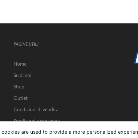
PAGINE UTILI
Home
Su di noi
Shop
Outlet
Condizioni di vendita
Spedizioni e consegne
 cookies are used to provide a more personalized experien
I punti vendita