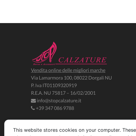
Vendita online delle migliori marche
Via Lamarmora 100, 08022 Dorgali NU
P. Iva IT01109320919
R.E.A. NU 75817 – 16/02/2001
info@stopcalzature.it
+39 347 086 9788
Copyright 2025 StopCalzature.it
This website stores cookies on your computer. These