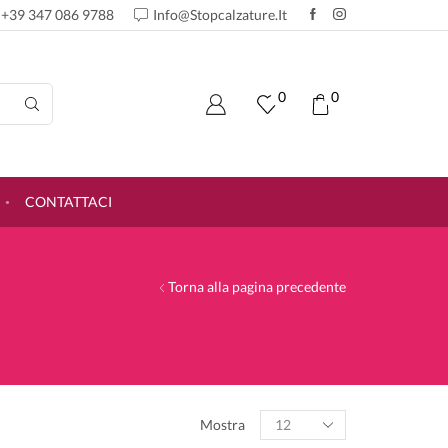
+39 347 086 9788
Info@stopcalzature.it
0
0
CONTATTACI
Torna alla pagina precedente
Products
Mostra
per