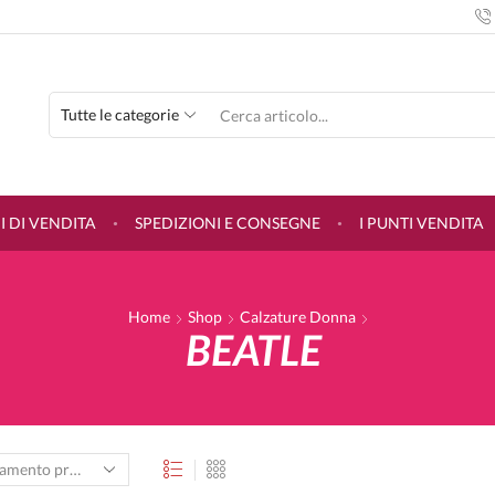
SEARCH
INPUT
 DI VENDITA
SPEDIZIONI E CONSEGNE
I PUNTI VENDITA
Home
Shop
Calzature Donna
BEATLE