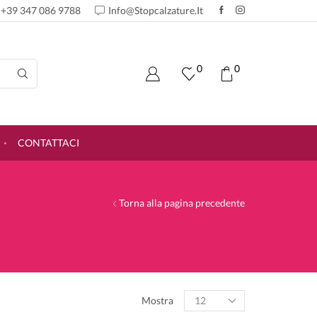
+39 347 086 9788
Info@stopcalzature.it
0
0
CONTATTACI
Torna alla pagina precedente
Products
Mostra
per