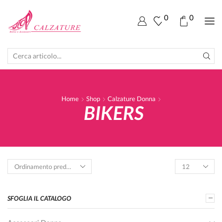
0
0
SEARCH
INPUT
Home
Shop
Calzature Donna
BIKERS
Products
per
page
SFOGLIA IL CATALOGO